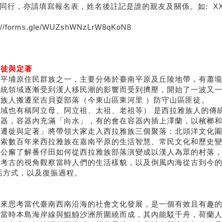
欲同行，亦請填寫報名表，
姓名後註記是誰的親友及關係。如: XXX
://forms.gle/
WUZshWNzLrW8qKoN8
遷徒與定著
灣平埔原住民群族之一，
主要分佈於臺南平原及丘陵地帶，有蕭
傳統領域逐漸受到漢人移民潮的影響而受到擠壓，
開始了一波又
社族人搬遷至吉貝耍部落（
今東山區東河里 ）防守山區匪徒。
域也有稱阿立母、阿立祖、太祖、老祖等） 是西拉雅族人的傳
容器，容器內充滿「向水」，
有的會在容器內插上澤蘭，以檳榔
的遷徙與定著」將帶領大家走入西拉雅族三個聚落：
北頭洋文化
探索數百年來西拉雅族在嘉南平原的生活智慧、
常民文化和歷史
大公廨了解番仔田如何從西拉雅族部落演變成以漢人為
眾的村落
從考古的視角觀察當時人們的生活樣貌，
以及倒風內海從古到今
活方式，以及復振過程。
遷來思考當代臺南西南沿海的社會文化發展，
是一個有效且有趣
為當時本島海岸線與鯤鯓沙洲所圍繞而成，其內能駁千舟，
荷蘭