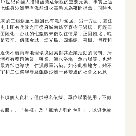
是17世紀荷蘭人描繪熱蘭遮景觀的重要元素。
事實上這
的七鯤身沙洲旁有漁船燈火高懸以為夜間捕魚，
同時也
紀初的二鯤鯓至七鯤鯓已有漁戶聚居。另一方面，
臺江
，
史上即有兵敗之匪從府城南逃至喜樹仔過橋，
再經四
全面陸化，台江的七鯤鯓未復以往情景，
正因如此，晚
別是安平、億載金城、漁光島、
四鯤鯓、喜樹、灣裡和
不過仍不離內海地理環境因素對其產業活動的限制。
清
、灣裡有養殖漁業、鹽業、海水浴場、
魚市場等，也漸
，
最終卻也導致二仁溪嚴重污染。如今此些地方，
雖不
廟宇和二仁溪畔尋及鯤鯓沙洲一路變遷的社會文化意
各項個人資料，僅供報名依據、
單位聯繫使用，不做
衣服」、「長褲」及「抓地力強的包鞋」，
以避免蚊