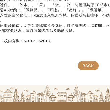
份證件」、「飲水」、「筆」、「錢」、及「
防曬用具(帽子或傘)
歸還4項物資：「導覽機」、「耳機」、「吊牌 」、「學習單」。
觀景點的空間倫理，不隨意侵入私人領域、
觸摸或高聲喧嘩，不妨
照。
隊伍腳步前進，勿任意脫隊或拉長隊伍，
以節省團隊行進時間，不
不適或突發狀況，隨時向帶隊老師及助教反應。
校內分機：52012、52013）
BACK