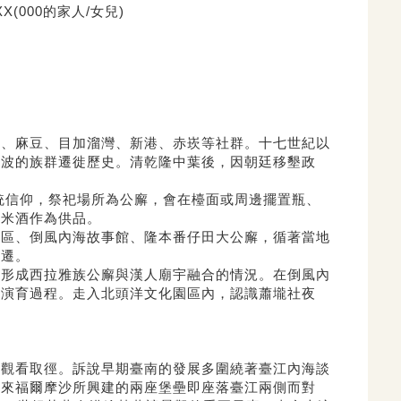
(000的家人/女兒)
壠、麻豆、目加溜灣、新港、
赤崁等社群。十七世紀以
一波的族群遷徙歷史。清乾隆中葉後，
因朝廷移墾政
統信仰，祭祀場所為公廨，
會在檯面或周邊擺置瓶、
和米酒作為供品。
園區、倒風內海故事館、隆本番仔田大公廨，
循著當地
變遷。
，形成西拉雅族公廨與漢人廟宇融合的情況。
在倒風內
的演育過程。走入北頭洋文化園區內，
認識蕭壠社夜
的觀看取徑。
訴說早期臺南的發展多圍繞著臺江內海談
人來福爾摩沙所興建的兩座堡壘即座落臺江兩側而對