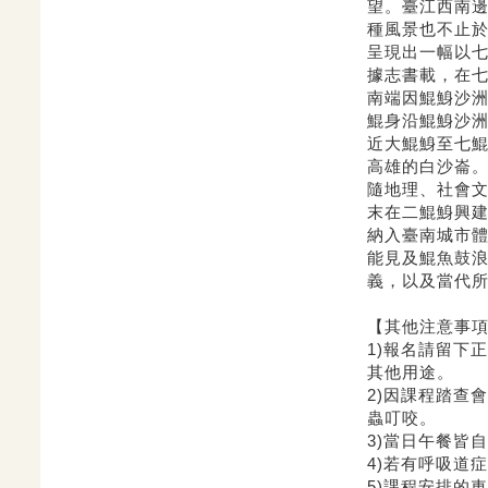
望。
臺江西南
種風景也不止
呈現出一幅以
據志書載，在
南端因鯤鯓沙
鯤身沿鯤鯓沙
近大鯤鯓至七
高雄的白沙崙
隨地理、社會
末在二鯤鯓興
納入臺南城市
能見及鯤魚鼓
義，
以及當代
【其他注意事
1)報名請留下
其他用途。
2)因課程踏查
蟲叮咬。
3)當日午餐皆
4)若有呼吸道
5)課程安排的