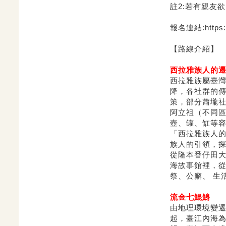
註2:若有親友
報名連結:
https
【路線介紹】
西拉雅族人的
西拉雅族屬臺
降，
各社群的
策，部分蕭壠
阿立祖（不同區
壺、罐、缸等
「西拉雅族人
族人的引領，
從隆本番仔田
海故事館裡，
祭、公廨、 生
流金七鯤鯓
由地理環境變
起，
臺江內海