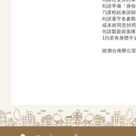
6)請準備「身
7)課程結束請
8)請遵守各參
或未經同意拍
9)請緊跟前面
10)若有身體
踏溯台南辦公室（