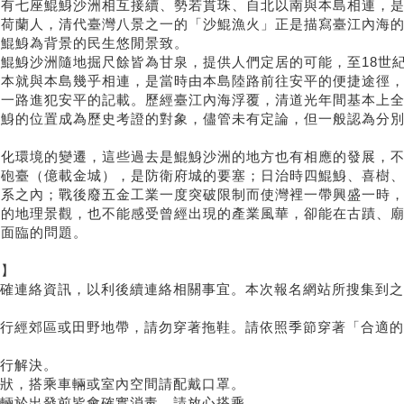
邊有七座鯤鯓沙洲相互接續、勢若貫珠、
自北以南與本島相連，
於荷蘭人，清代臺灣八景之一的「沙鯤漁火」
正是描寫臺江內海
七鯤鯓為背景的民生悠閒景致。
七鯤鯓沙洲隨地掘尺餘皆為甘泉，
提供人們定居的可能，
至18世
洲本就與本島幾乎相連，
是當時由本島陸路前往安平的便捷途徑
洲一路進犯安平的記載。歷經臺江內海浮覆，
清道光年間基本上
鯤鯓的位置成為歷史考證的對象，
儘管未有定論，但一般認為分
。
文化環境的變遷，
這些過去是鯤鯓沙洲的地方也有相應的發展，
建砲臺（億載金城），是防衛府城的要塞；
日治時四鯤鯓、喜樹
體系之內；
戰後廢五金工業一度突破限制而使灣裡一帶興盛一時
浪的地理景觀，也不能感受曾經出現的產業風華，
卻能在古蹟、
所面臨的問題。
項】
正確連絡資訊，以利後續連絡相關事宜。
本次報名網站所搜集到之
會行經郊區或田野地帶，請勿穿著拖鞋。
請依照季節穿著「合適的
自行解決。
症狀，搭乘車輛或室內空間請配戴口罩。
車輛於出發前皆會確實消毒，請放心搭乘。