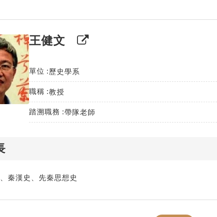
王健文
單位
歷史學系
職稱
教授
踏溯職務
帶隊老師
長
、秦漢史、先秦思想史