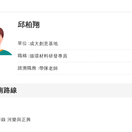
邱柏翔
單位
成大創意基地
職稱
循環材料研發專員
踏溯職務
帶隊老師
南路線
錄 河樂與正興