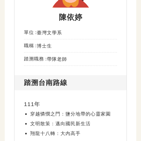
陳依婷
單位
臺灣文學系
職稱
博士生
踏溯職務
帶隊老師
踏溯台南路線
111年
穿越憐憫之門：鹽分地帶的心靈家園
文明散策：邁向國民新生活
翔龍十八轉：大內高手