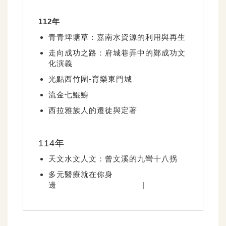
112年
青青埤塘草：嘉南水資源的利用與再生
走向成功之路：府城巷弄中的鄭成功文
化演義
光點西竹圍-育樂東門城
流金七鯤鯓
西拉雅族人的遷徒與定著
114年
天文水文人文：曾文溪的九彎十八拐
多元醫療就在你身
邊 |