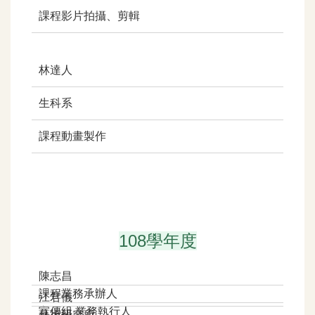
課程影片拍攝、剪輯
林達人
生科系
課程動畫製作
108學年度
陳志昌
課程業務承辦人
江君儀
宣傳組 業務執行人
藝術研究所