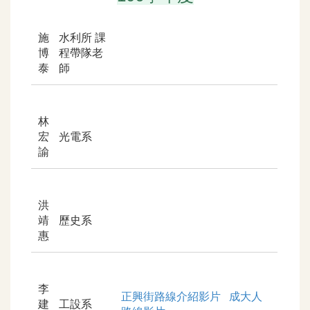
施
水利所 課
博
程帶隊老
泰
師
林
宏
光電系
諭
洪
靖
歷史系
惠
李
正興街路線介紹影片
成大人
建
工設系