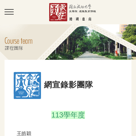
網宣錄影團隊
113學年度
王皓穎