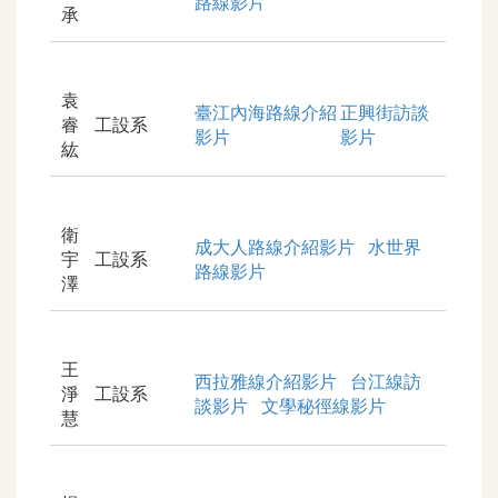
路線影片
承
袁
臺江內海路線介紹
正興街訪談
睿
工設系
影片
影片
紘
衛
成大人路線介紹影片
水世界
宇
工設系
路線影片
澤
王
西拉雅線介紹影片
台江線訪
淨
工設系
談影片
文學秘徑線影片
慧