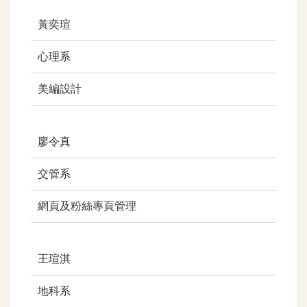
黃奕瑄
心理系
美編設計
廖令真
交管系
網頁及粉絲專頁管理
王瑄淇
地科系