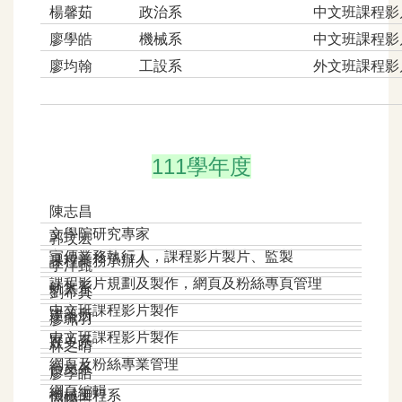
楊馨茹
政治系
中文班課程影
廖學皓
機械系
中文班課程影
廖均翰
工設系
外文班課程影
111學年度
陳志昌
文學院研究專家
郭玟宏
宣傳業務執行人，課程影片製片、監製
課程業務承辦人
李洋甄
課程影片規劃及製作，網頁及粉絲專頁管理
航太系
劉希真
中文班課程影片製作
建築所
廖珮羽
中文班課程影片製作
歷史系
林之晴
網頁及粉絲專業管理
台文系
廖學皓
網頁編輯
機械工程系
周暐恩