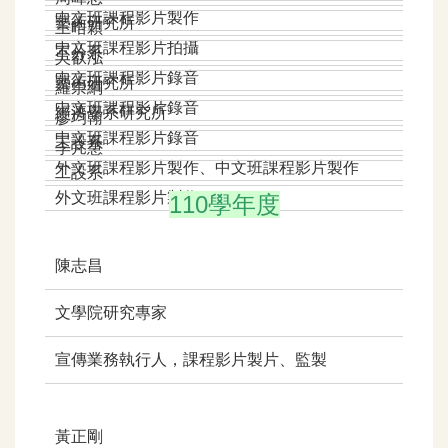
中文班課程影片製作
藝術研究所
王晧穎
中文班課程影片拍攝
不分系
吳叡泓
中文班課程影片錄音
藝術研究所
羅崇綱
中文班課程影片錄音
經濟學系研究所
廖均翰
中文班課程影片錄音
工設系
李芃慧
外文班課程影片製作、中文班課程影片製作
工設系
外文班課程影片製作
110學年度
陳志昌
文學院研究專家
宣傳業務執行人，課程影片製片、監製
黃正剛