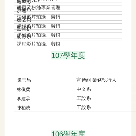
施孟彤
網頁及粉絲專業管理
都計系
洪逸
課程影片拍攝、剪輯
工設系
趙之為
課程影片拍攝、剪輯
都計系
藍賀祈
課程影片拍攝、剪輯
能源系
課程影片拍攝、剪輯
107學年度
陳志昌
宣傳組 業務執行人
中文系
林儀柔
工設系
李建承
工設系
陳柏成
106學年度