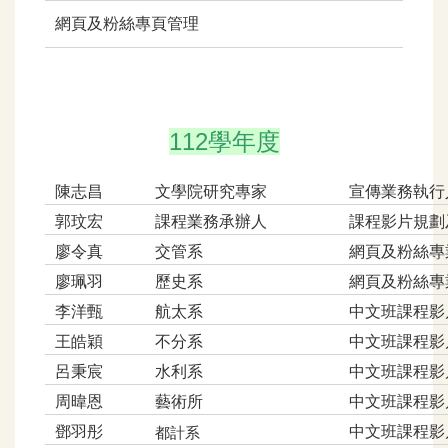
網頁及粉絲專頁管理
112學年度
陳志昌
文學院研究專家
宣傳業務執行
郭玟宏
課程業務承辦人
課程影片規劃
廖令真
交管系
網頁及粉絲專
廖珮羽
歷史系
網頁及粉絲專
李洋甄
航太系
中文班課程影
王皓穎
不分系
中文班課程影
呂秉宸
水利系
中文班課程影
周暐恩
藝術所
中文班課程影
鄧羽彤
中文班課程影
都計系